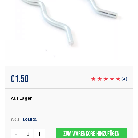
€
1.50
(
4
)
Auf Lager
101521
SKU
ZUM WARENKORB HINZUFÜGEN