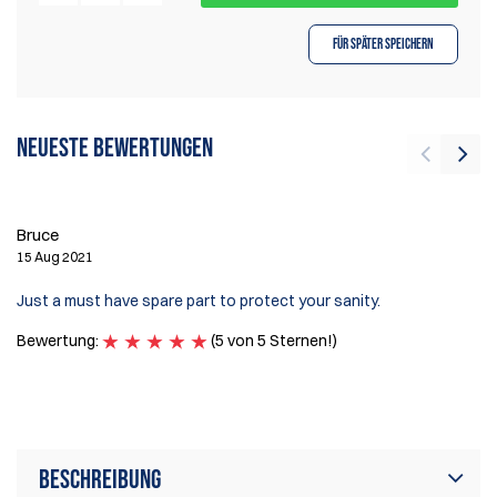
Für später speichern
Neueste Bewertungen
D
Bruce
27
15 Aug 2021
If
Just a must have spare part to protect your sanity.
fe
Bewertung:
(5 von 5 Sternen!)
B
Beschreibung