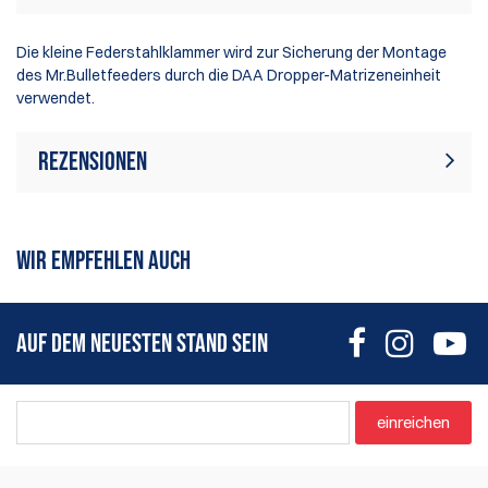
Die kleine Federstahlklammer wird zur Sicherung der Montage
des Mr.Bulletfeeders durch die DAA Dropper-Matrizeneinheit
verwendet.
Rezensionen
Zur Zeit gibt es keine
Bewertung schreiben
Produktrezensionen. Sei der
WIR EMPFEHLEN AUCH
erste, der Bewertung schreiben
AUF DEM NEUESTEN STAND SEIN
einreichen