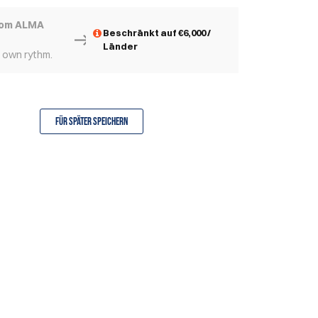
rom ALMA
Beschränkt auf €6,000 /
Länder
r own rythm.
Für später speichern