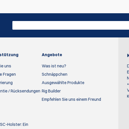
rstützung
Angebote
ie uns
Was ist neu?
D
E
te Fragen
Schnäppchen
N
rierung
Ausgewählte Produkte
antie / Rücksendungen
Rig Builder
K
Empfehlen Sie uns einem Freund
PSC-Holster: Ein