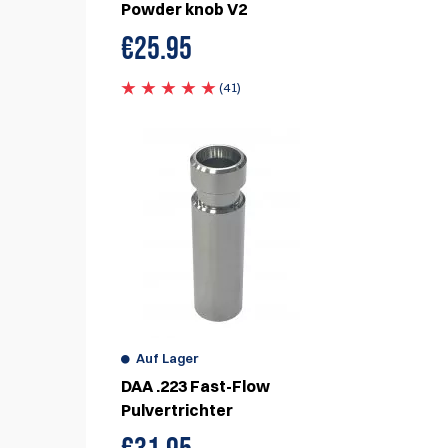
Powder knob V2
€
25.95
eiben
(41)
Auf Lager
DAA .223 Fast-Flow
Pulvertrichter