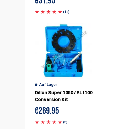
€
31.95
(14)
Auf Lager
Dillon Super 1050 / RL1100
Conversion Kit
€
269.95
(2)