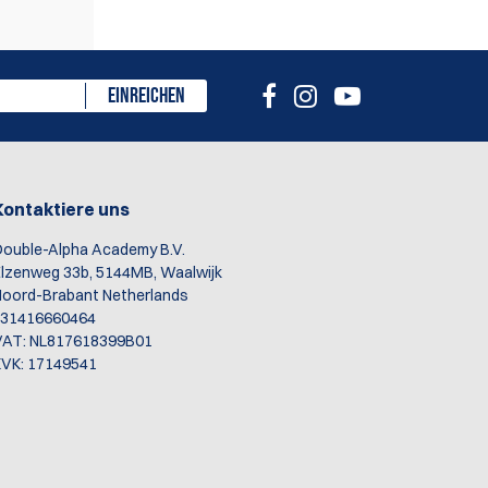
EINREICHEN
Kontaktiere uns
ouble-Alpha Academy B.V.
lzenweg 33b, 5144MB, Waalwijk
oord-Brabant Netherlands
+31416660464
VAT: NL817618399B01
VK: 17149541