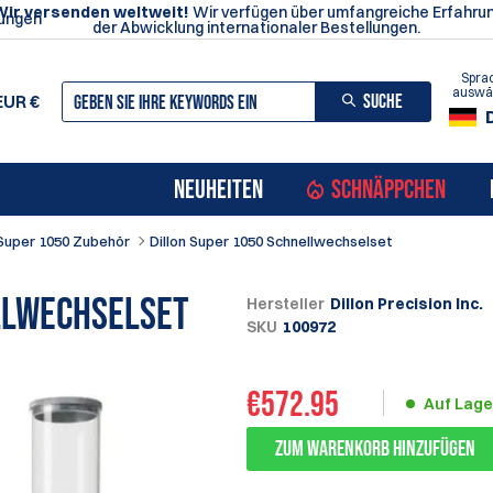
Wir versenden weltweit!
Wir verfügen über umfangreiche Erfahrun
ungen
der Abwicklung internationaler Bestellungen.
Spra
auswä
SUCHE
EUR
€
NEUHEITEN
SCHNÄPPCHEN
Super 1050 Zubehör
Dillon Super 1050 Schnellwechselset
llwechselset
Hersteller
Dillon Precision Inc.
SKU
100972
€
572.95
Auf Lage
Zum Warenkorb hinzufügen