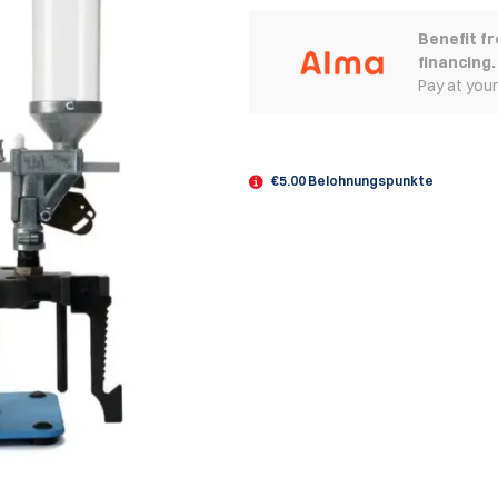
Benefit f
financing.
Pay at you
€5.00 Belohnungspunkte