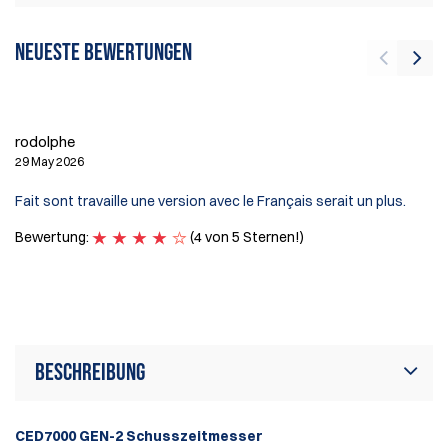
Neueste Bewertungen
In
24
rodolphe
Sh
29 May 2026
an
Ha
Fait sont travaille une version avec le Français serait un plus.
ex
I 
Bewertung:
(4 von 5 Sternen!)
car
B
Beschreibung
CED7000 GEN-2 Schusszeitmesser