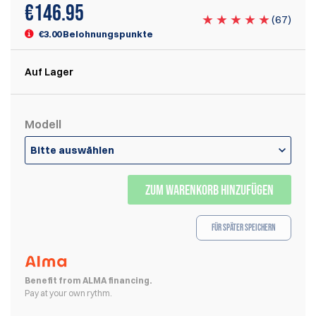
€
146.95
(
67
)
€3.00 Belohnungspunkte
Auf Lager
Modell
Bitte auswählen
ZUM WARENKORB HINZUFÜGEN
Für später speichern
Benefit from ALMA financing.
Pay at your own rythm.