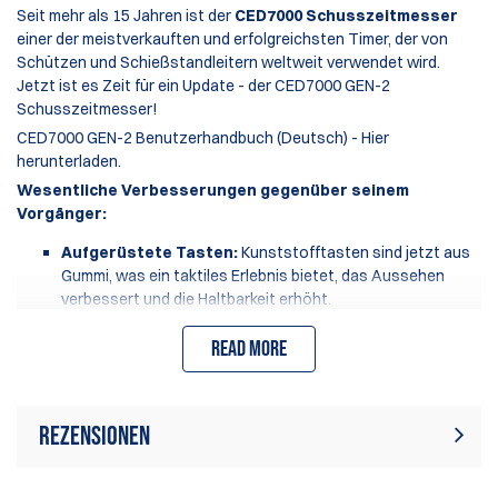
Seit mehr als 15 Jahren ist der
CED7000 Schusszeitmesser
einer der meistverkauften und erfolgreichsten Timer, der von
Schützen und Schießstandleitern weltweit verwendet wird.
Jetzt ist es Zeit für ein Update - der CED7000 GEN-2
Schusszeitmesser!
CED7000 GEN-2 Benutzerhandbuch (Deutsch) - Hier
herunterladen.
Wesentliche Verbesserungen gegenüber seinem
Vorgänger:
Aufgerüstete Tasten:
Kunststofftasten sind jetzt aus
Gummi, was ein taktiles Erlebnis bietet, das Aussehen
verbessert und die Haltbarkeit erhöht.
Verbesserte Batterie:
Erhöhte Nutzungsdauer um 30%.
Aufgerüsteter Bildschirmschutz:
Read more
Jetzt aus Gorilla-
Glas gefertigt, eliminiert Kratzer und verbessert die
Displayklarheit.
Aktualisierter Ladeanschluss:
Wechsel von einem
Rezensionen
runden Stift zu einem standardisierten USB-C-
Ladeanschluss.
Umweltfreundliche Verpackung:
Kompakteres Design
Zur Zeit gibt es keine