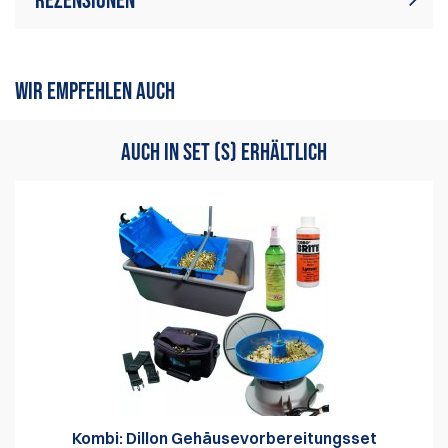
Rezensionen
Zur Zeit gibt es keine
Bewertung schreiben
Produktrezensionen. Sei der
WIR EMPFEHLEN AUCH
erste, der Bewertung schreiben
AUCH IN SET (S) ERHÄLTLICH
Kombi: Dillon Gehäusevorbereitungsset