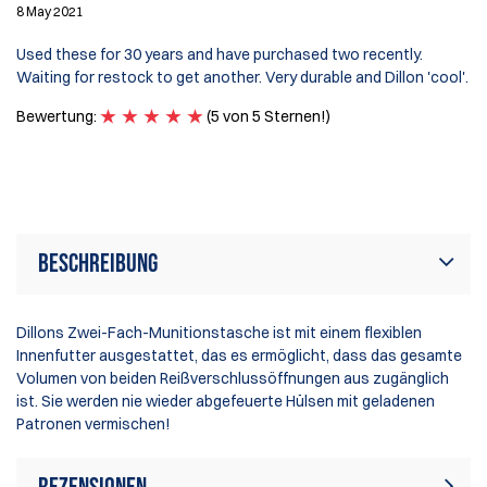
8 May 2021
6 
Used these for 30 years and have purchased two recently.
A 
Waiting for restock to get another. Very durable and Dillon 'cool'.
I 
Bewertung:
(5 von 5 Sternen!)
B
Beschreibung
Dillons Zwei-Fach-Munitionstasche ist mit einem flexiblen
Innenfutter ausgestattet, das es ermöglicht, dass das gesamte
Volumen von beiden Reißverschlussöffnungen aus zugänglich
ist. Sie werden nie wieder abgefeuerte Hülsen mit geladenen
Patronen vermischen!