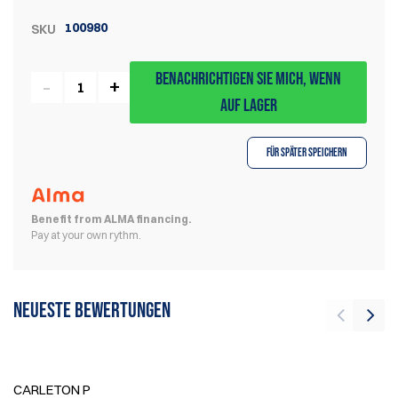
100980
SKU
BENACHRICHTIGEN SIE MICH, WENN
AUF LAGER
Für später speichern
Benefit from ALMA financing.
Pay at your own rythm.
Neueste Bewertungen
CARLETON P
G